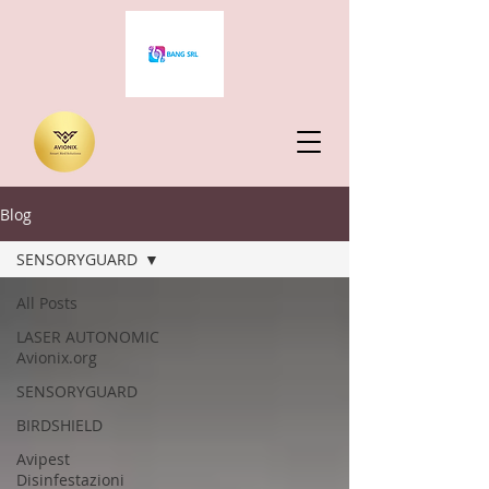
Blog
SENSORYGUARD
All Posts
LASER AUTONOMIC
Avionix.org
SENSORYGUARD
BIRDSHIELD
Avipest
Disinfestazioni