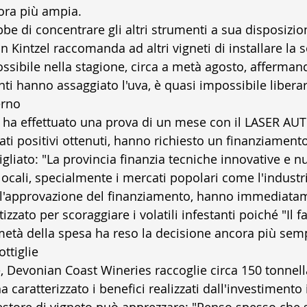
ora più ampia. 
e di concentrare gli altri strumenti a sua disposizion
on Kintzel raccomanda ad altri vigneti di installare la 
ossibile nella stagione, circa a metà agosto, afferman
tanti hanno assaggiato l'uva, è quasi impossibile libera
erno
a ha effettuato una prova di un mese con il LASER A
tati positivi ottenuti, hanno richiesto un finanziament
gliato: "La provincia finanzia tecniche innovative e n
ocali, specialmente i mercati popolari come l'industri
 l'approvazione del finanziamento, hanno immediata
izzato per scoraggiare i volatili infestanti poiché "Il fa
età della spesa ha reso la decisione ancora più semp
ttiglie
 Devonian Coast Wineries raccoglie circa 150 tonnellat
a caratterizzato i benefici realizzati dall'investimento