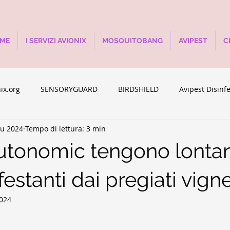
ME
I SERVIZI AVIONIX
MOSQUITOBANG
AVIPEST
C
ix.org
SENSORYGUARD
BIRDSHIELD
Avipest Disinf
iu 2024
Tempo di lettura: 3 min
eAway
SOLARGUARD
utonomic tengono lontani
nfestanti dai pregiati vigne
2024