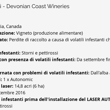
i - Devonian Coast Wineries
ia, Canada  
azione:
 Vigneto (produzione alimentare)  
ato:
 Perdite di raccolto a causa di volatili infestanti
nfestanti:
 Storni e pettirossi  
con presenza di volatili infestanti:
 Da settembre fin
nata con problemi di volatili infestanti:
 Dall'alba
:
 1 x Autonomic  
 laser:
 14,8 acri (6 ha)  
ttembre 2016  
i infestanti prima dell'installazione del LASER A
irossi  