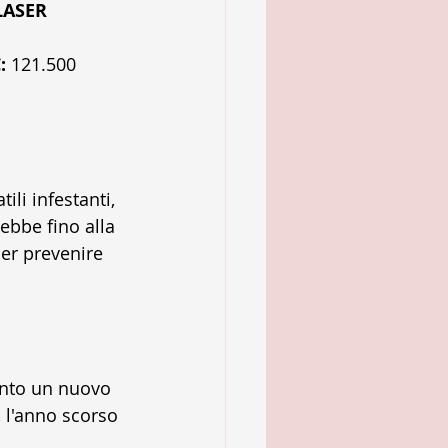
LASER 
:
 121.500 
li infestanti, 
rebbe fino alla 
er prevenire 
unto un nuovo 
, l'anno scorso 