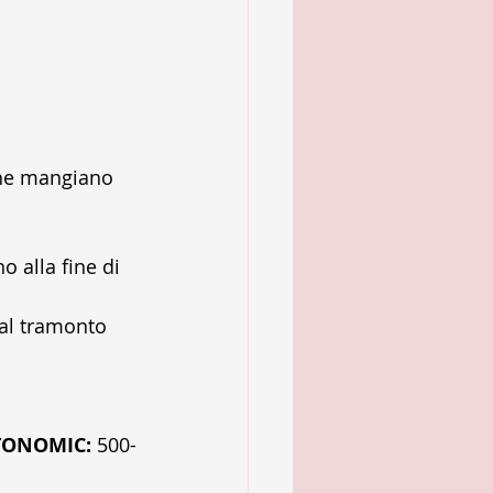
 che mangiano 
o alla fine di 
 al tramonto  
UTONOMIC:
 500-