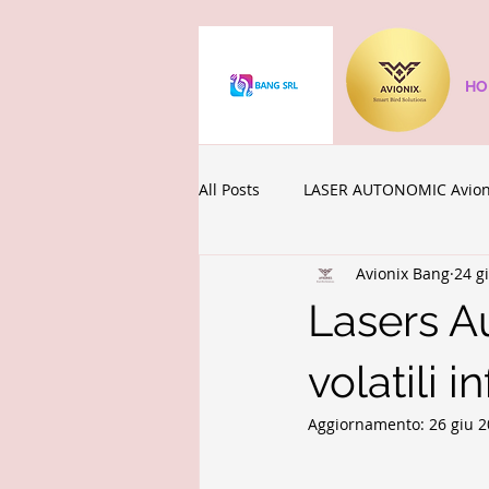
HO
All Posts
LASER AUTONOMIC Avion
Avionix Bang
24 g
AvioZone sanificazioni
Quak
Lasers A
volatili i
Aggiornamento:
26 giu 