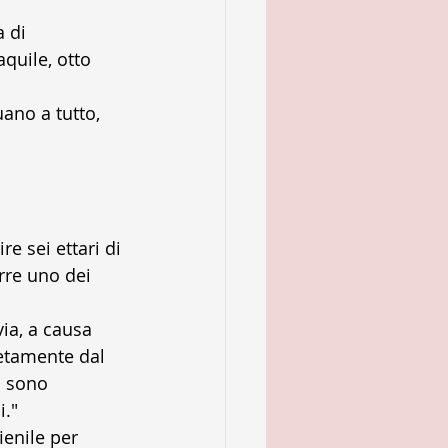
quile, otto 
 sei ettari di 
rre uno dei 
ia, a causa 
etamente dal 
i sono 
i."
ienile per 