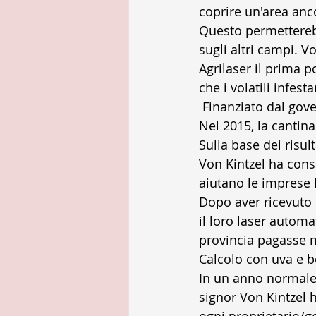
coprire un'area anc
Questo permetterebb
sugli altri campi. V
Agrilaser il prima p
che i volatili infes
 Finanziato dal gov
Nel 2015, la cantin
Sulla base dei risul
Von Kintzel ha consi
aiutano le imprese l
Dopo aver ricevuto
il loro laser automat
provincia pagasse m
Calcolo con uva e bo
In un anno normale,
signor Von Kintzel h