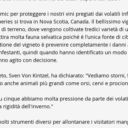
ic per proteggere i nostri vini pregiati dai volatili inf
ies si trova in Nova Scotia, Canada. Il bellissimo vig
 di terreno, dove vengono coltivate tredici varietà di u
tira molta fauna selvatica poiché è l'unica fonte di ci
stione del vigneto è prevenire completamente i danni a
i infestanti, quindi quando hanno identificato un modo
anno agito con decisione.
to, Sven Von Kintzel, ha dichiarato: "Vediamo storni, f
o anche animali più grandi come orsi, cervi e procion
u cinque abbiamo molta pressione da parte dei volatili
rigidità dell'inverno." 
molti strumenti diversi per allontanare i visitatori man