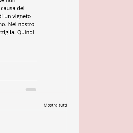
se non 
 causa dei 
di un vigneto 
no. Nel nostro 
tiglia. Quindi 
Mostra tutti