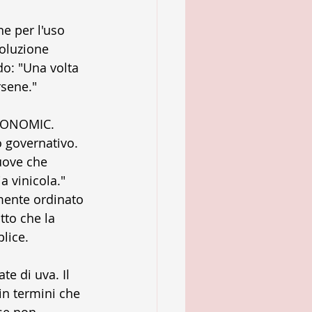
e per l'uso 
soluzione 
do: "Una volta 
rsene."
UTONOMIC. 
o governativo. 
uove che 
a vinicola." 
mente ordinato 
tto che la 
lice.
e di uva. Il 
 in termini che 