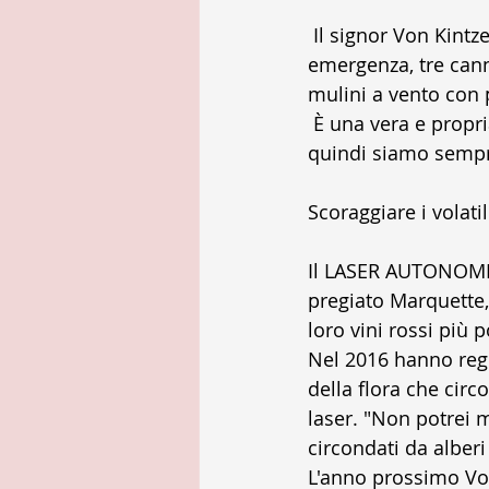
 Il signor Von Kintzel ha affermato: "Abbiamo sette dispositivi di chiamata di 
emergenza, tre cann
mulini a vento con p
 È una vera e propria cassetta degli attrezzi, ma i volatili infestanti si abituano a tutto, 
quindi siamo sempre
Scoraggiare i volati
Il LASER AUTONOMIC 
pregiato Marquette,
loro vini rossi più p
Nel 2016 hanno regi
della flora che cir
laser. "Non potrei m
circondati da alberi
L'anno prossimo Von 