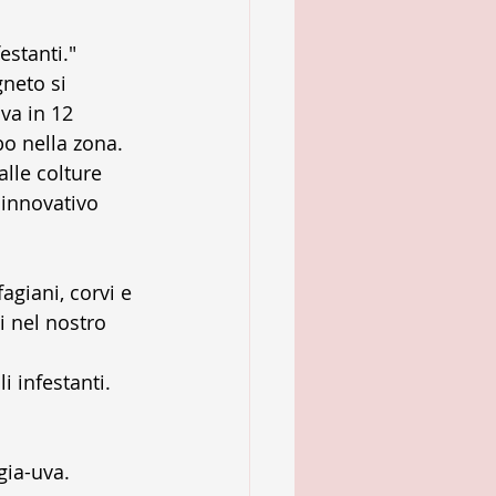
estanti."
neto si 
va in 12 
bo nella zona. 
lle colture 
 innovativo 
agiani, corvi e 
i nel nostro 
 infestanti. 
gia-uva.